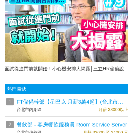
面試從進門前就開始！小心機安排大揭露│三立HR偷偷說
熱門職缺
FT儲備幹部【星巴克 月薪3萬4起】(台北市內湖區/東湖)
1
台北市內湖區
月薪 33000以上
餐飲部 - 客房餐飲服務員 Room Service Server
2
台北市信義區
月薪 32000 至 34000 元