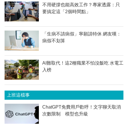
不用硬撐也能高效工作？專家透露：只
要搞定這「2個時間點」
「生病不請病假」寧願請特休 網友嘆：
病假不划算
AI難取代！這2種職業不怕沒飯吃 水電工
入榜
上班這檔事
ChatGPT免費用戶歡呼！文字聊天取消
次數限制 模型也升級