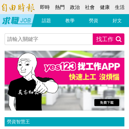
即時
熱門
政治
社會
健康
生活
話題
教學
勞資
好文
找工作
勞資智慧王