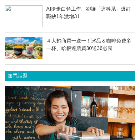
AI搶走白領工作、卻讓「這科系」爆紅
職缺1年激增31
４大超商買一送一！冰品＆咖啡免費多
一杯、哈根達斯買30送36必囤
熱門話題