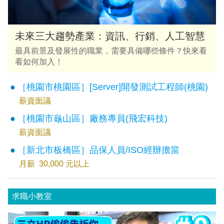
未來三大趨勢產業：資訊、行銷、人工智慧
最具前景及發展性的職業，需要具備哪些條件？快來看
看如何加入！
［桃園市桃園區］[Server]開發測試工程師(桃園)
薪資面議
［桃園市龜山區］廠務專員(飛宏科技)
薪資面議
［新北市板橋區］品保人員/ISO經辦擔當
月薪 30,000 元以上
求職小教室